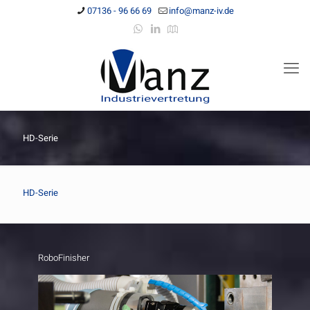
07136 - 96 66 69
info@manz-iv.de
HD-Serie
HD-Serie
RoboFinisher