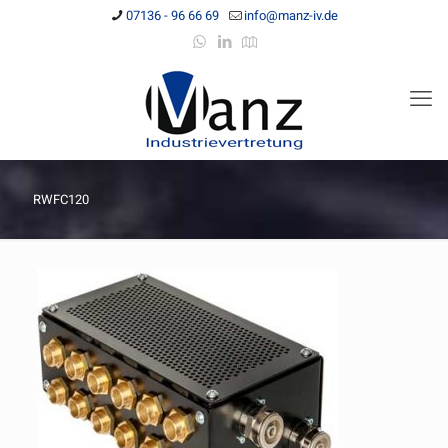
07136 - 96 66 69
info@manz-iv.de
RWFC120