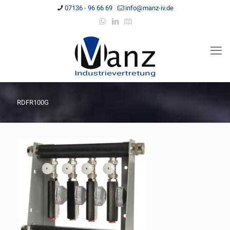
07136 - 96 66 69
info@manz-iv.de
RDFR100G