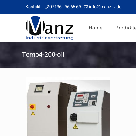
Kontakt:
07136 - 96 66 69
info@manz-iv.de
Home
Produkt
Temp4-200-oil