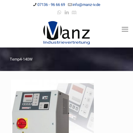
07136 - 96 66 69
info@manz-iv.de
Temp4-140W