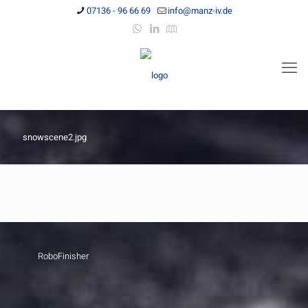
07136 - 96 66 69
info@manz-iv.de
snowscene2.jpg
RoboFinisher