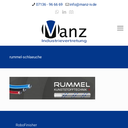
07136 - 96 66 69
info@manz-iv.de
rummel-schlaeuche
RoboFinisher