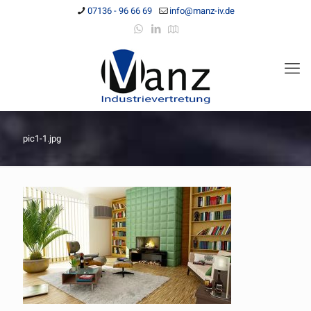
07136 - 96 66 69
info@manz-iv.de
pic1-1.jpg