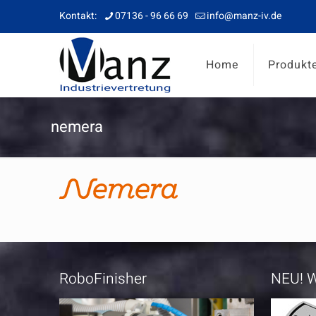
Kontakt:
07136 - 96 66 69
info@manz-iv.de
Home
Produkt
nemera
RoboFinisher
NEU! W