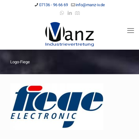
07136 - 96 66 69
info@manz-iv.de
Logo-Fiege