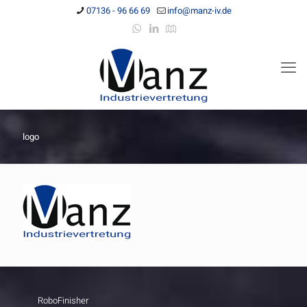
07136 - 96 66 69
info@manz-iv.de
logo
RoboFinisher