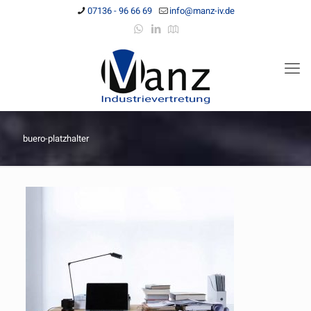
07136 - 96 66 69
info@manz-iv.de
buero-platzhalter