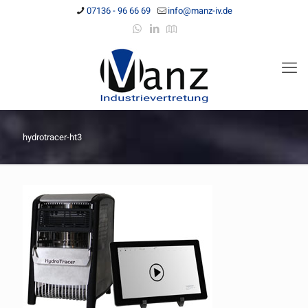
07136 - 96 66 69
info@manz-iv.de
hydrotracer-ht3