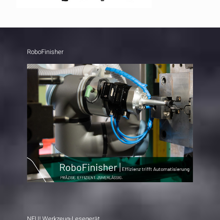
RoboFinisher
NEU! Werkzeug-Lesegerät