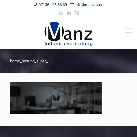
07136 - 96 66 69
info@manz-iv.de
home_hosting_slider_1