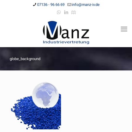
07136 - 96 66 69
info@manz-iv.de
globe_background