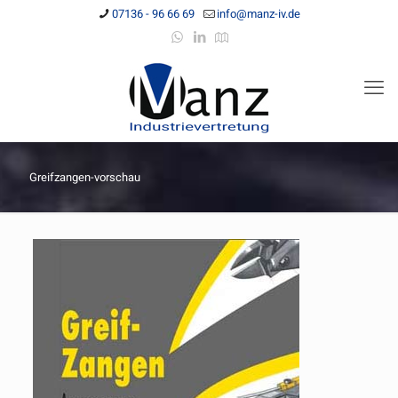
07136 - 96 66 69
info@manz-iv.de
Greifzangen-vorschau