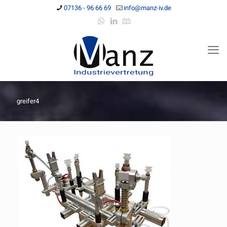
07136 - 96 66 69
info@manz-iv.de
greifer4