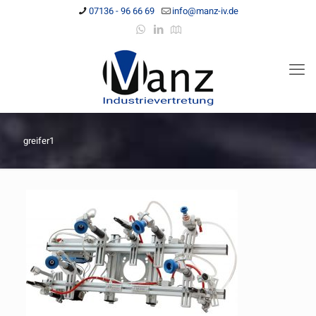
07136 - 96 66 69
info@manz-iv.de
greifer1