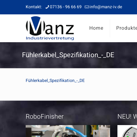
Kontakt:
07136 - 96 66 69
info@manz-iv.de
Home
Produkt
Fühlerkabel_Spezifikation_-_DE
Fühlerkabel_Spezifikation_-_DE
RoboFinisher
NEU! W