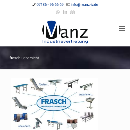
07136 - 96 66 69
info@manz-iv.de
frasch-uebersicht