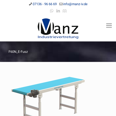
07136 - 96 66 69
info@manz-iv.de
F60N_E-Fusz