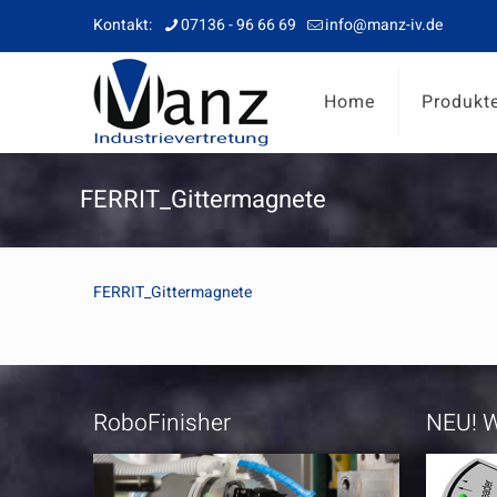
Kontakt:
07136 - 96 66 69
info@manz-iv.de
Home
Produkt
FERRIT_Gittermagnete
FERRIT_Gittermagnete
RoboFinisher
NEU! W