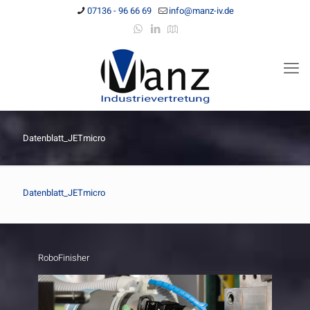
07136 - 96 66 69
info@manz-iv.de
Datenblatt_JETmicro
Datenblatt_JETmicro
RoboFinisher