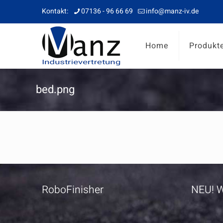
Kontakt:
07136 - 96 66 69
info@manz-iv.de
Home
Produkt
bed.png
RoboFinisher
NEU! W