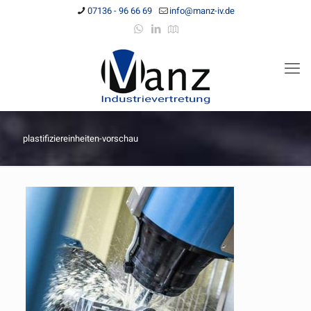
07136 - 96 66 69
info@manz-iv.de
plastifiziereinheiten-vorschau